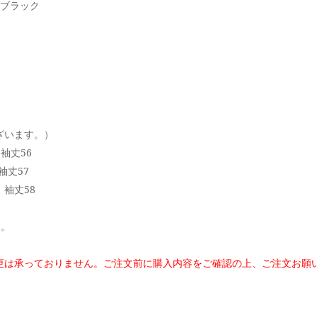
, ブラック
ざいます。）
袖丈56
袖丈57
 袖丈58
す。
更は承っておりません。
ご注文前に購入内容をご確認の上、ご注文お願